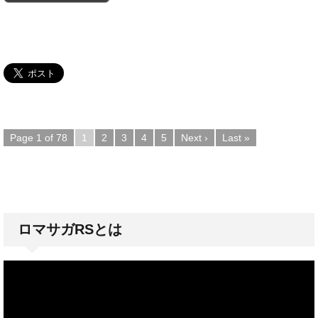
Page 1 of 78
1
2
3
4
5
Next ›
Last »
ロマサガRSとは