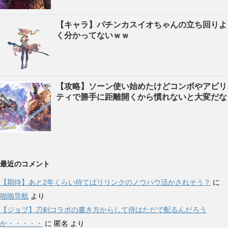
【キャラ】パチンカスイオちゃんの立ち回りよ
く分かってないｗｗ
【攻略】ソーン使い始めたけどコンボやアビリ
ティで勝手に距離開くから慣れないと大変だな
最近のコメント
【期待】あと2年くらい待てばリリンクのノウハウ活かされそう？
に
啪啪导航
より
【ジョブ】刀剣コラボの書き方からして侍はただで配るんだろう
か・・・・・
に
匿名
より