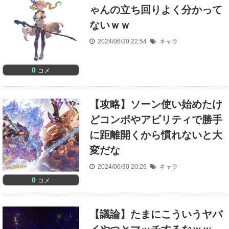
ゃんの立ち回りよく分かって
ないｗｗ
2024/06/30 22:54
キャラ
0
コメ
【攻略】ソーン使い始めたけ
どコンボやアビリティで勝手
に距離開くから慣れないと大
変だな
2024/06/30 20:26
キャラ
0
コメ
【議論】たまにこういうヤバ