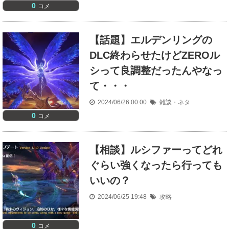
0
コメ
【話題】エルデンリングの
DLC終わらせたけどZEROル
シって良調整だったんやなっ
て・・・
2024/06/26 00:00
雑談・ネタ
0
コメ
【相談】ルシファーってどれ
ぐらい強くなったら行っても
いいの？
2024/06/25 19:48
攻略
0
コメ