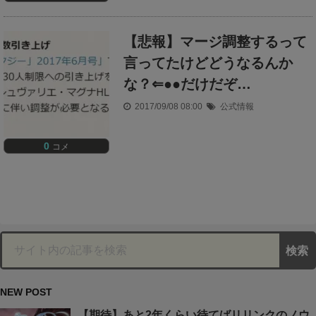
【悲報】マージ調整するって
言ってたけどどうなるんか
な？⇐●●だけだぞ…
2017/09/08 08:00
公式情報
0
コメ
NEW POST
【期待】あと2年くらい待てばリリンクのノウ