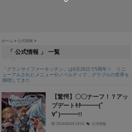
ホーム
>
公式情報
>
「 公式情報 」 一覧
「グランサイファーキッチン」は6月26日で5周年！ リニ
ューアルされたメニューやノベルティで，グラブルの世界を
満喫してきた
【驚愕】〇〇ナーフ！？アッ
プデートｷﾀ━━━(ﾟ
∀ﾟ)━━━!!
2024/06/28 18:01
公式情報