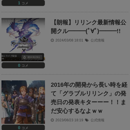
1
コメ
【朗報】リリンク最新情報公
開クル━━━(ﾟ∀ﾟ)━━━!!
2024/03/08 18:01
公式情報
0
コメ
2016年の開発から長い時を経
て「グラブルリリンク」の発
売日の発表キターーー！！ま
だ安心するなよｗｗ
2023/08/23 18:19
公式情報
0
コメ