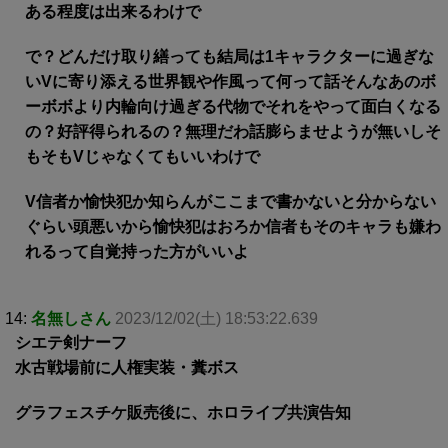
ある程度は出来るわけで
で？どんだけ取り繕っても結局は1キャラクターに過ぎな
いVに寄り添える世界観や作風って何って話そんなあのボ
ーボボより内輪向け過ぎる代物でそれをやって面白くなる
の？好評得られるの？無理だわ話膨らませようが無いしそ
もそもVじゃなくてもいいわけで
V信者か愉快犯か知らんがここまで書かないと分からない
ぐらい頭悪いから愉快犯はおろか信者もそのキャラも嫌わ
れるって自覚持った方がいいよ
14:
名無しさん
2023/12/02(土) 18:53:22.639
シエテ剣ナーフ
水古戦場前に人権実装・糞ボス
グラフェスチケ販売後に、ホロライブ共演告知