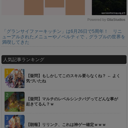
Powered by 
GliaStudios
「グランサイファーキッチン」は6月26日で5周年！ リニ
M
ューアルされたメニューやノベルティで，グラブルの世界を
u
満喫してきた
t
e
人気記事ランキング
【疑問】もしかしてこのスキル要らなくね？ ← よく
気づいたね
【疑問】マルチのレベルシンクバグってどんな事が
起きてるん？ｗ
【朗報】リリンク、これは神ゲー確定ｗｗｗ