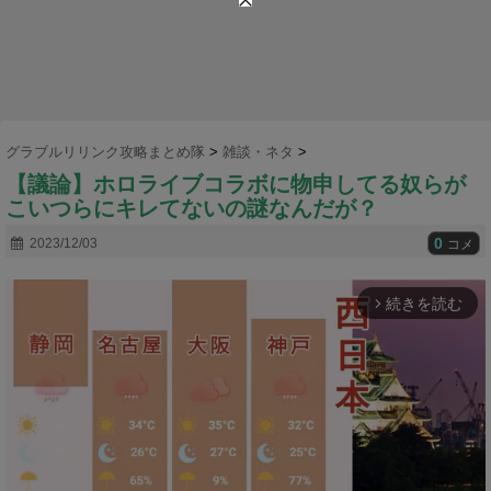
グラブルリリンク攻略まとめ隊
>
雑談・ネタ
>
【議論】ホロライブコラボに物申してる奴らが
こいつらにキレてないの謎なんだが？
0
2023/12/03
コメ
続きを読む
arrow_forward_ios