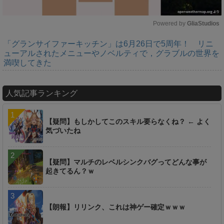
Powered by 
GliaStudios
「グランサイファーキッチン」は6月26日で5周年！ リニ
M
ューアルされたメニューやノベルティで，グラブルの世界を
u
満喫してきた
t
e
人気記事ランキング
【疑問】もしかしてこのスキル要らなくね？ ← よく
気づいたね
【疑問】マルチのレベルシンクバグってどんな事が
起きてるん？ｗ
【朗報】リリンク、これは神ゲー確定ｗｗｗ