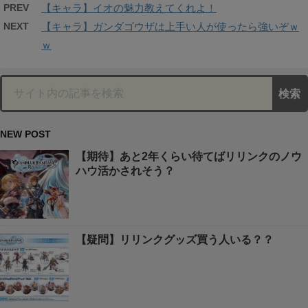
PREV
【キャラ】イオの魅力教えてくれよ！
NEXT
【キャラ】ガンダゴウザは上手い人が使ったら強いぞｗ
ｗ
NEW POST
【期待】あと2年くらい待てばリリンクのノウ
ハウ活かされそう？
【疑問】リリンクグッズ買う人いる？？