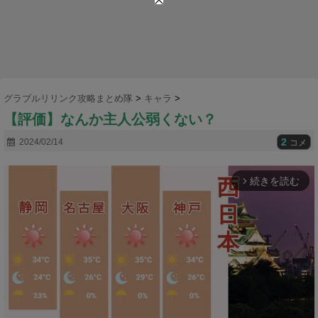
グラブルリリンク攻略まとめ隊
>
キャラ
>
【評価】なんか主人公弱くない？
2
2024/02/14
コメ
続きを読む
arrow_forward_ios