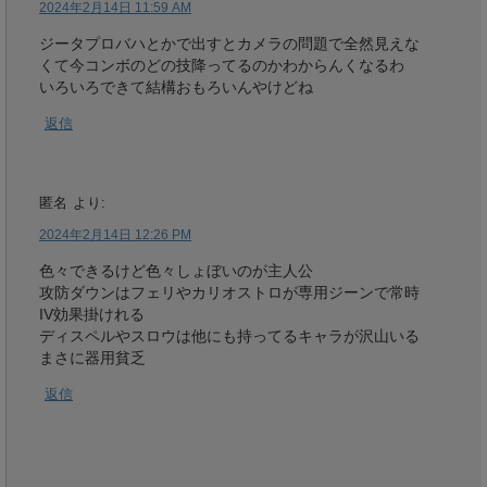
2024年2月14日 11:59 AM
ジータプロバハとかで出すとカメラの問題で全然見えな
くて今コンボのどの技降ってるのかわからんくなるわ
いろいろできて結構おもろいんやけどね
返信
匿名
より:
2024年2月14日 12:26 PM
色々できるけど色々しょぼいのが主人公
攻防ダウンはフェリやカリオストロが専用ジーンで常時
IV効果掛けれる
ディスペルやスロウは他にも持ってるキャラが沢山いる
まさに器用貧乏
返信