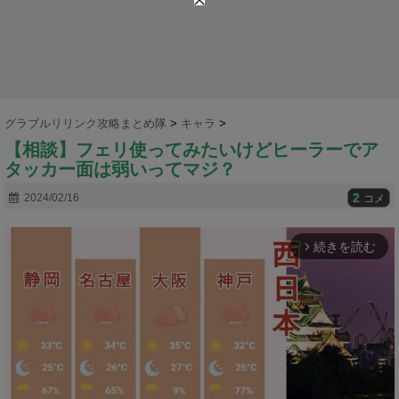
グラブルリリンク攻略まとめ隊
>
キャラ
>
【相談】フェリ使ってみたいけどヒーラーでア
タッカー面は弱いってマジ？
2
2024/02/16
コメ
続きを読む
arrow_forward_ios