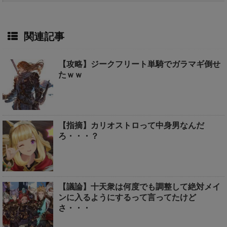
関連記事
【攻略】ジークフリート単騎でガラマギ倒せ
たｗｗ
【指摘】カリオストロって中身男なんだ
ろ・・・？
【議論】十天衆は何度でも調整して絶対メイ
ンに入るようにするって言ってたけど
さ・・・