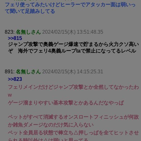
フェリ使ってみたいけどヒーラーでアタッカー面は弱いっ
て聞いて足踏みしてる
823:
名無しさん
2024/02/15(木) 13:51:48.35
>>815
ジャンプ攻撃で奥義ゲージ爆速で貯まるから火力クソ高い
ぞ 海外でフェリ4奥義ループtaで禁止になってるレベル
891:
名無しさん
2024/02/15(木) 14:15:25.31
>>823
フェリメインだけどジャンプ攻撃とか全然してなかったわ
w
ゲージ溜まりやすい基本攻撃とかあるんだなやっぱ
ペットがすべて消滅するオンスロートフィニッシュが何故
か雑魚ダメージなのだけ気に入らない
ペット全員居る状態で棒立ち△押しっぱを全てヒットさせ
られる時以外は△は弱いと思ってる