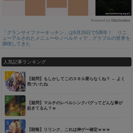
Powered by 
GliaStudios
「グランサイファーキッチン」は6月26日で5周年！ リニ
M
ューアルされたメニューやノベルティで，グラブルの世界を
u
満喫してきた
t
e
人気記事ランキング
【疑問】もしかしてこのスキル要らなくね？ ← よく
気づいたね
【疑問】マルチのレベルシンクバグってどんな事が
起きてるん？ｗ
【朗報】リリンク、これは神ゲー確定ｗｗｗ