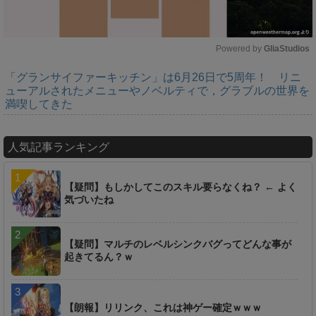
Powered by 
GliaStudios
「グランサイファーキッチン」は6月26日で5周年！ リニ
M
ューアルされたメニューやノベルティで，グラブルの世界を
u
満喫してきた
t
e
人気記事ランキング
【疑問】もしかしてこのスキル要らなくね？ ← よく
気づいたね
【疑問】マルチのレベルシンクバグってどんな事が
起きてるん？ｗ
【朗報】リリンク、これは神ゲー確定ｗｗｗ