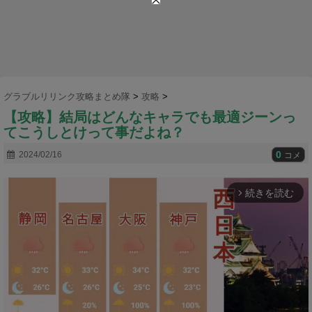
グラブルリリンク攻略まとめ隊
>
攻略
>
【攻略】結局はどんなキャラでも最適ジーンっ
てこうしとけって事だよね？
0
2024/02/16
コメ
続きを読む
arrow_forward_ios