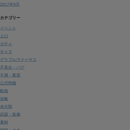
2017年9月
カテゴリー
イベント
エ口
ガチャ
キャラ
グラブルヴァーサス
不具合・バグ
不満・要望
公式情報
動画
攻略
未分類
武器・装備
素材