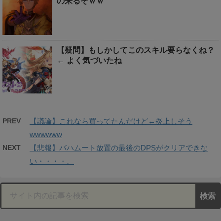
の来るぞｗｗ
【疑問】もしかしてこのスキル要らなくね？
← よく気づいたね
PREV
【議論】これなら買ってたんだけど←炎上しそう
wwwwww
NEXT
【悲報】バハムート放置の最後のDPSがクリアできな
い・・・・。