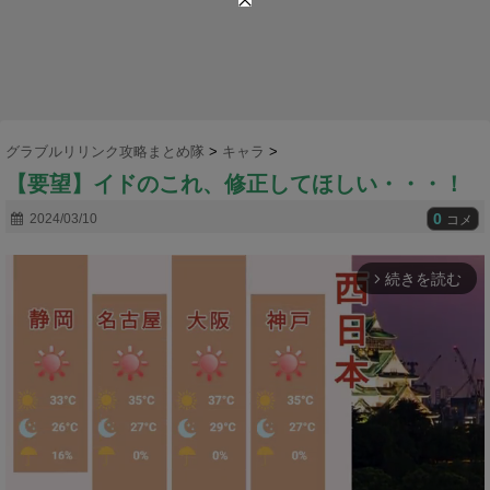
グラブルリリンク攻略まとめ隊
>
キャラ
>
【要望】イドのこれ、修正してほしい・・・！
0
2024/03/10
コメ
続きを読む
arrow_forward_ios