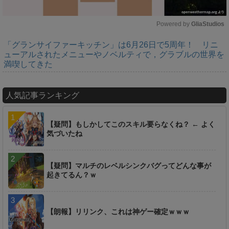
Powered by 
GliaStudios
「グランサイファーキッチン」は6月26日で5周年！ リニ
M
ューアルされたメニューやノベルティで，グラブルの世界を
u
満喫してきた
t
e
人気記事ランキング
【疑問】もしかしてこのスキル要らなくね？ ← よく
気づいたね
【疑問】マルチのレベルシンクバグってどんな事が
起きてるん？ｗ
【朗報】リリンク、これは神ゲー確定ｗｗｗ