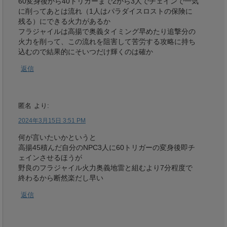
60変身後から40トリガーまで2から3人でチェインで一気
に削ってあとは流れ（1人はパラダイスロストの保険に
残る）にできる火力があるか
フラジャイルは高揚で奥義タイミング早めたり追撃分の
火力を削って、この流れを阻害して苦労する攻略に持ち
込むので結果的にそいつだけ輝くのは確か
返信
匿名
より:
2024年3月15日 3:51 PM
何が言いたいかというと
高揚45積んだ自分のNPC3人に60トリガーの変身後即チ
ェインさせるほうが
野良のフラジャイル火力奥義地雷と組むより7分程度で
終わるから断然楽だし早い
返信