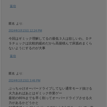
返信
匿名
より:
2024年3月15日 12:24 PM
今回はギミック理解してるの最低３人は欲しいわ。ＤＰ
Ｓチェックは比較的緩めだから高揚積んで床舐めまくら
ないようにするのが大事
返信
匿名
より:
2024年3月15日 3:46 PM
ぶっちゃけオーバードライブしてない通常モード抜ける
火力あればあとはギミック作業ゲー
最初の85%までを早く削ってオーバードライブさせる火
力があるかどうかと