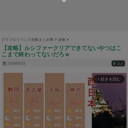
グラブルリリンク攻略まとめ隊
>
攻略
>
【攻略】ルシファークリアできてないやつはこ
こまで終わってないだろｗ
6
2024/03/15
コメ
続きを読む
arrow_forward_ios