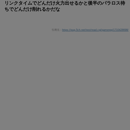
リンクタイムでどんだけ火力出せるかと後半のパラロス待
ちでどんだけ削れるかだな
引用元：
https://pug.5ch.net/test/read.cgi/gamerpg/1710428698/