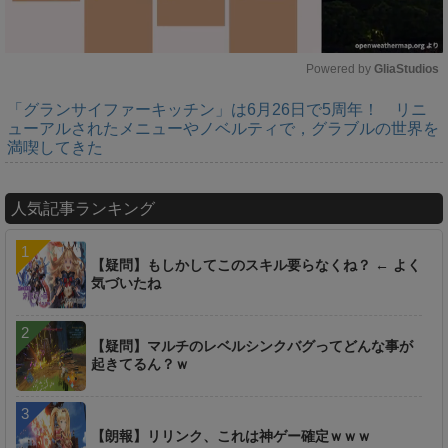
Powered by 
GliaStudios
「グランサイファーキッチン」は6月26日で5周年！ リニ
M
ューアルされたメニューやノベルティで，グラブルの世界を
u
満喫してきた
t
e
人気記事ランキング
【疑問】もしかしてこのスキル要らなくね？ ← よく
気づいたね
【疑問】マルチのレベルシンクバグってどんな事が
起きてるん？ｗ
【朗報】リリンク、これは神ゲー確定ｗｗｗ