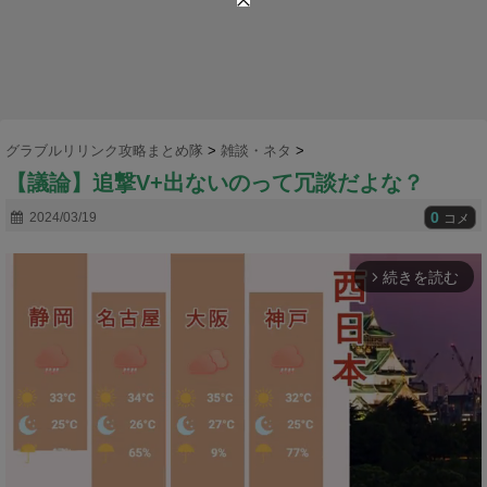
グラブルリリンク攻略まとめ隊
>
雑談・ネタ
>
【議論】追撃V+出ないのって冗談だよな？
0
2024/03/19
コメ
続きを読む
arrow_forward_ios