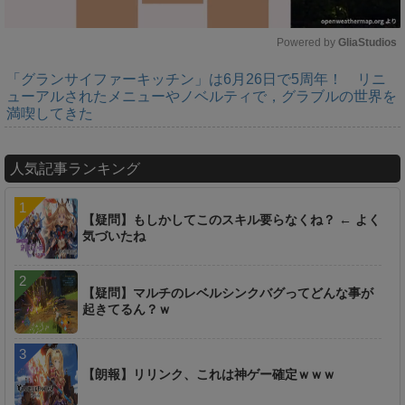
Powered by 
GliaStudios
「グランサイファーキッチン」は6月26日で5周年！ リニ
M
ューアルされたメニューやノベルティで，グラブルの世界を
u
満喫してきた
t
e
人気記事ランキング
【疑問】もしかしてこのスキル要らなくね？ ← よく
気づいたね
【疑問】マルチのレベルシンクバグってどんな事が
起きてるん？ｗ
【朗報】リリンク、これは神ゲー確定ｗｗｗ