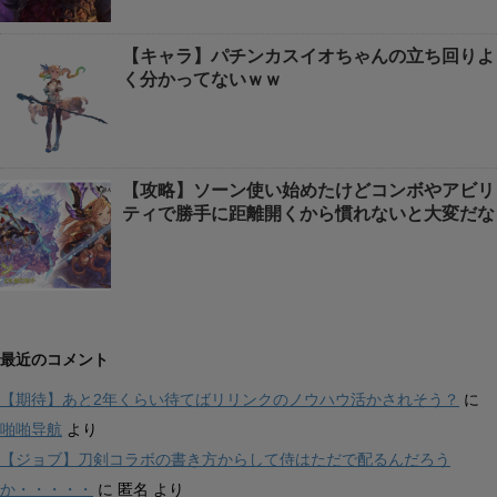
【キャラ】パチンカスイオちゃんの立ち回りよ
く分かってないｗｗ
【攻略】ソーン使い始めたけどコンボやアビリ
ティで勝手に距離開くから慣れないと大変だな
最近のコメント
【期待】あと2年くらい待てばリリンクのノウハウ活かされそう？
に
啪啪导航
より
【ジョブ】刀剣コラボの書き方からして侍はただで配るんだろう
か・・・・・
に
匿名
より