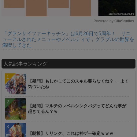
Powered by 
GliaStudios
「グランサイファーキッチン」は6月26日で5周年！ リニ
M
ューアルされたメニューやノベルティで，グラブルの世界を
u
満喫してきた
t
e
人気記事ランキング
【疑問】もしかしてこのスキル要らなくね？ ← よく
気づいたね
【疑問】マルチのレベルシンクバグってどんな事が
起きてるん？ｗ
【朗報】リリンク、これは神ゲー確定ｗｗｗ