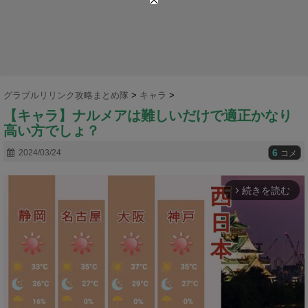
グラブルリリンク攻略まとめ隊
>
キャラ
>
【キャラ】ナルメアは難しいだけで適正かなり
高い方でしょ？
6
2024/03/24
コメ
続きを読む
arrow_forward_ios