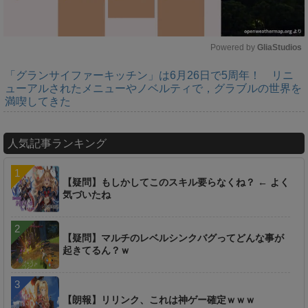
Powered by 
GliaStudios
「グランサイファーキッチン」は6月26日で5周年！ リニ
M
ューアルされたメニューやノベルティで，グラブルの世界を
u
満喫してきた
t
e
人気記事ランキング
【疑問】もしかしてこのスキル要らなくね？ ← よく
気づいたね
【疑問】マルチのレベルシンクバグってどんな事が
起きてるん？ｗ
【朗報】リリンク、これは神ゲー確定ｗｗｗ