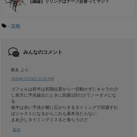
【議論】リリンクはナーフ必要ってマジ？
-
攻略
みんなのコメント
匿名
より:
2024年3月29日 11:20 PM
ゴフェルは前半は初期位置から一切動かずにキャラの少
し前方に予兆線出たときに回避1回だけでノーダメにな
る
後半は赤い予兆が横に広がりきるタイミングで回避すれ
ばジャストになるからこれも基本当たらない
まあ少しタイミングミスると食らうけど
返信