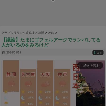
グラブルリリンク攻略まとめ隊
>
攻略
>
【議論】たまにゴフェルアークでランパしてる
人がいるのをみるけど
3
2024/03/29
コメ
続きを読む
arrow_forward_ios