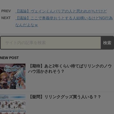
PREV
【議論】ヴェインくんバリアの人と思われがちだけど
NEXT
【議論】ここで奥義使おうとする人結構いるけどNG行為
なんだよなｗ
NEW POST
【期待】あと2年くらい待てばリリンクのノウ
ハウ活かされそう？
【疑問】リリンクグッズ買う人いる？？