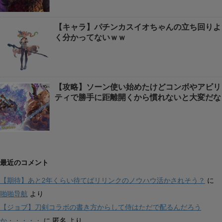
【キャラ】パチンカスイオちゃんの立ち回りよ
く分かってないｗｗ
【攻略】ソーン使い始めたけどコンボやアビリ
ティで勝手に距離開くから慣れないと大変だな
最近のコメント
【期待】あと2年くらい待てばリリンクのノウハウ活かされそう？
に
啪啪导航
より
【ジョブ】刀剣コラボの書き方からして侍はただで配るんだろう
か・・・・・
に
匿名
より