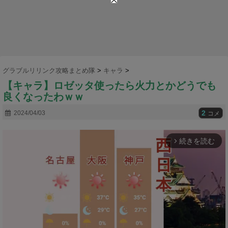
グラブルリリンク攻略まとめ隊
>
キャラ
>
【キャラ】ロゼッタ使ったら火力とかどうでも
良くなったわｗｗ
2
2024/04/03
コメ
続きを読む
arrow_forward_ios