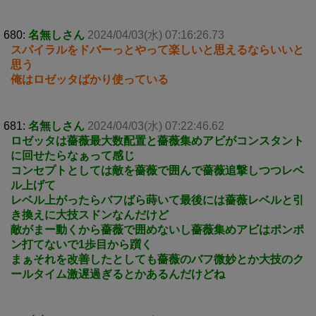
680:
名無しさん
2024/04/03(水) 07:16:26.73
スパイラルをドバーっとやって楽しいと思えるならいいと
思う
俺はロゼッタばかり使っている
681:
名無しさん
2024/04/03(水) 07:22:46.62
ロゼッタは薔薇最大数配置と薔薇集めアビがコンスタント
に回せたらなぁって感じ
コンセプトとしては敵を薔薇で囲んで薔薇追撃しつつレベ
ル上げて
レベル上がったらバフばら蒔いて最後には薔薇レベルと引
き換えに大技スドンなんだけど
敵がまー動くから薔薇で囲めないし薔薇集めアビはポンポ
ン打てないで1歩目から躓く
まぁそれを改善したとしても薔薇のバフ微妙とか大技のク
ールタイム激遅過ぎるとかあるんだけどね