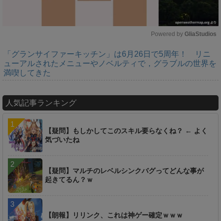
Powered by 
GliaStudios
「グランサイファーキッチン」は6月26日で5周年！ リニ
M
ューアルされたメニューやノベルティで，グラブルの世界を
u
満喫してきた
t
e
人気記事ランキング
【疑問】もしかしてこのスキル要らなくね？ ← よく
気づいたね
【疑問】マルチのレベルシンクバグってどんな事が
起きてるん？ｗ
【朗報】リリンク、これは神ゲー確定ｗｗｗ