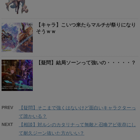
【キャラ】こいつ来たらマルチが祭りになり
そうｗｗ
【疑問】結局ソーンって強いの・・・・・？
PREV
【疑問】そこまで強くはないけど面白いキャラクターっ
て誰かいる？
NEXT
【相談】対ルシのカタリナって無敵と召喚アビ依存にし
て耐久ジーン抜いた方がいい？