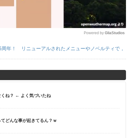
Powered by 
GliaStudios
で5周年！ リニューアルされたメニューやノベルティで，
M
u
t
e
くね？ ← よく気づいたね
ってどんな事が起きてるん？ｗ