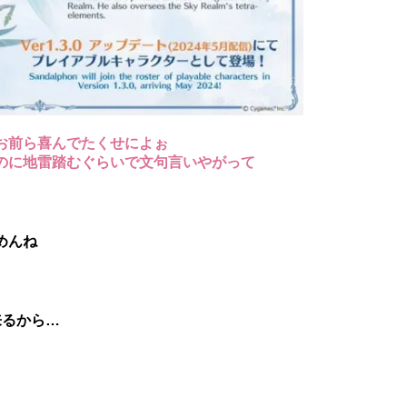
お前ら喜んでたくせによぉ
のに地雷踏むぐらいで文句言いやがって
めんね
来るから…