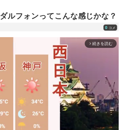
ンダルフォンってこんな感じかな？
0
コメ
続きを読む
arrow_forward_ios