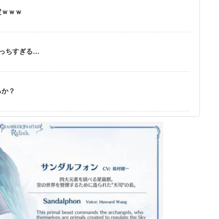
定ｗｗｗ
えっちすぎる…
るか？