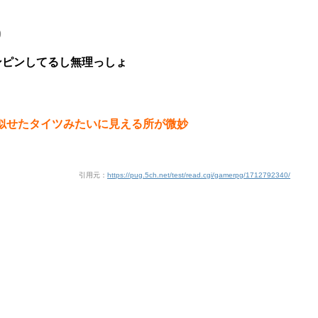
9
ンピンしてるし無理っしょ
似せたタイツみたいに見える所が微妙
引用元：
https://pug.5ch.net/test/read.cgi/gamerpg/1712792340/