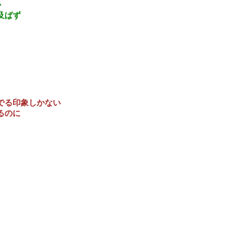
か
及ばず
でる印象しかない
るのに