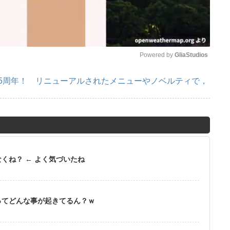
Powered by 
GliaStudios
で5周年！ リニューアルされたメニューやノベルティで，
M
u
t
e
くね？ ← よく気づいたね
ってどんな事が起きてるん？ｗ