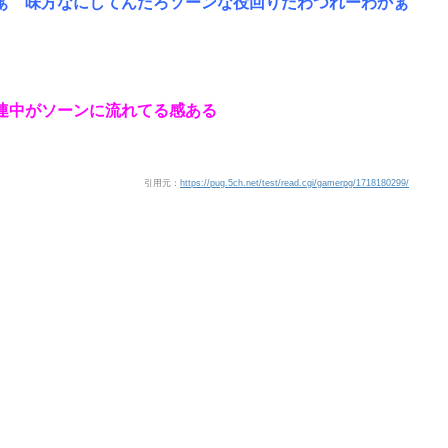
ぁ 味方なにしてんだろソーンな役回りだわつれーわかぁ
連中がソーンに流れてる感ある
引用元：
https://pug.5ch.net/test/read.cgi/gamerpg/1718180299/