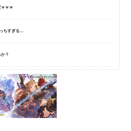
定ｗｗｗ
えっちすぎる…
るか？