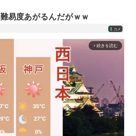
難易度あがるんだがｗｗ
1
コメ
続きを読む
arrow_forward_ios