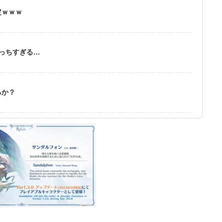
定ｗｗｗ
えっちすぎる…
るか？