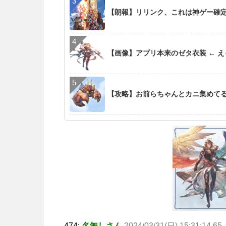
【朗報】リリンク、これは神ゲー確
【画像】アプリ本来のゼタ衣装 ← 
【攻略】お前らちゃんとカニ集めて
474:
名無しさん
2024/03/31(日) 15:31:14.65