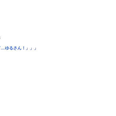
8
て…ゆるさん！」」」