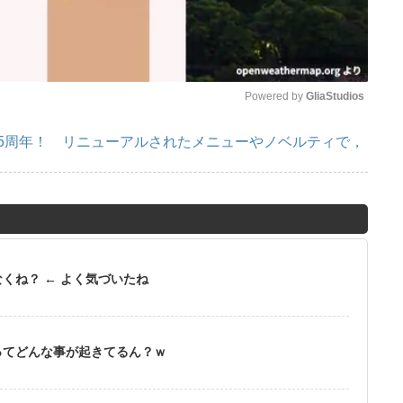
Powered by 
GliaStudios
で5周年！ リニューアルされたメニューやノベルティで，
M
u
t
e
くね？ ← よく気づいたね
ってどんな事が起きてるん？ｗ