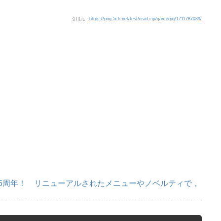
引用元：
https://pug.5ch.net/test/read.cgi/gamerpg/1711787039/
で5周年！ リニューアルされたメニューやノベルティで，