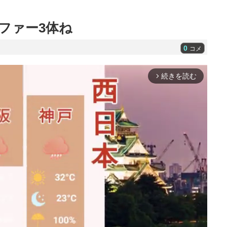
ファー3体ね
0
コメ
続きを読む
arrow_forward_ios