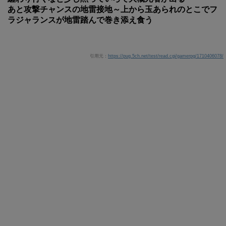
あと攻撃チャンスの地雷接地～上から玉あられのとこでフ
ラジャランスが地雷踏んで巻き添え食う
引用元：
https://pug.5ch.net/test/read.cgi/gamerpg/1710406078/