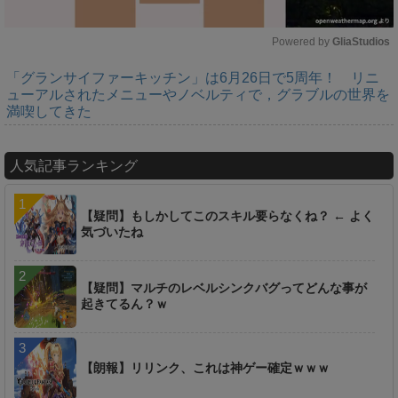
Powered by 
GliaStudios
「グランサイファーキッチン」は6月26日で5周年！ リニ
M
ューアルされたメニューやノベルティで，グラブルの世界を
u
満喫してきた
t
e
人気記事ランキング
【疑問】もしかしてこのスキル要らなくね？ ← よく
気づいたね
【疑問】マルチのレベルシンクバグってどんな事が
起きてるん？ｗ
【朗報】リリンク、これは神ゲー確定ｗｗｗ