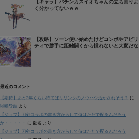
【キャラ】パチンカスイオちゃんの立ち回りよ
く分かってないｗｗ
【攻略】ソーン使い始めたけどコンボやアビリ
ティで勝手に距離開くから慣れないと大変だな
最近のコメント
【期待】あと2年くらい待てばリリンクのノウハウ活かされそう？
に
啪啪导航
より
【ジョブ】刀剣コラボの書き方からして侍はただで配るんだろう
か・・・・・
に
匿名
より
【ジョブ】刀剣コラボの書き方からして侍はただで配るんだろう