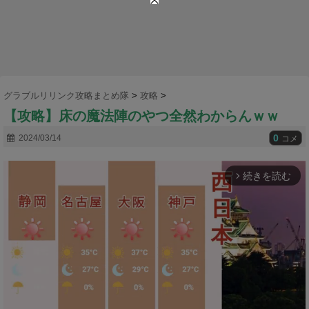
グラブルリリンク攻略まとめ隊
>
攻略
>
【攻略】床の魔法陣のやつ全然わからんｗｗ
0
2024/03/14
コメ
続きを読む
arrow_forward_ios